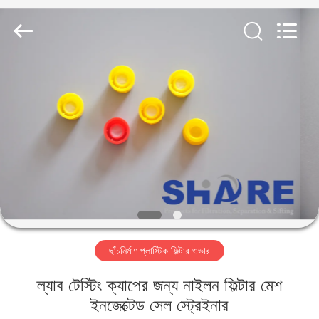
2026
Share
Group
Limited.
All
Rights
Reserved.
বাড়ি
পণ্য
ভিডিও
আমাদের
সম্বন্ধে
ছাঁচনির্মাণ প্লাস্টিক ফিল্টার ওভার
কারখানা
ল্যাব টেস্টিং ক্যাপের জন্য নাইলন ফিল্টার মেশ
পরিদর্শন
ইনজেক্টেড সেল স্ট্রেইনার