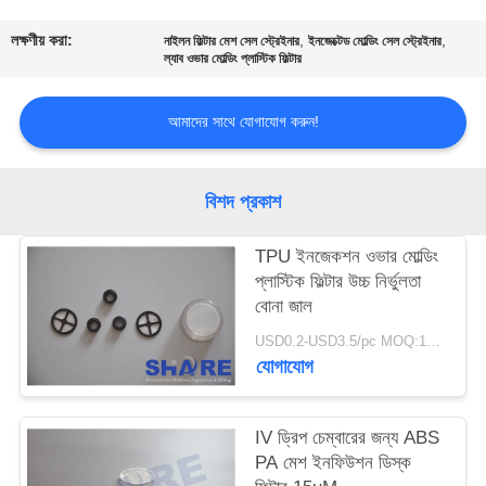
গুণমান
লক্ষণীয় করা:
,
,
নাইলন ফিল্টার মেশ সেল স্ট্রেইনার
ইনজেক্টেড মোল্ডিং সেল স্ট্রেইনার
ল্যাব ওভার মোল্ডিং প্লাস্টিক ফিল্টার
নিয়ন্ত্রণ
আমাদের সাথে যোগাযোগ করুন!
আমাদের
সাথে
বিশদ প্রকাশ
যোগাযোগ
TPU ইনজেকশন ওভার মোল্ডিং
করুন
প্লাস্টিক ফিল্টার উচ্চ নির্ভুলতা
বোনা জাল
খবর
USD0.2-USD3.5/pc MOQ:100 পিসি
যোগাযোগ
মামলা
IV ড্রিপ চেম্বারের জন্য ABS
PA মেশ ইনফিউশন ডিস্ক
একটি