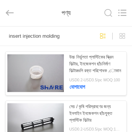
2026
Share
Group
পণ্য
Limited.
All
Rights
Reserved.
বাড়ি
insert injection molding
পণ্য
উচ্চ নির্ভুলতা প্লাস্টিকের স্ক্রিন
ফিল্টার, ইনজেকশন ছাঁচনির্মাণ
ভিডিও
ফিল্টারগুলি রক্ত ​​পরিশোধক .োকান
USD0.2-USD3.5/pc MOQ:100
আমাদের
যোগাযোগ
সম্বন্ধে
সেচ / কৃষি পরিস্রাবণের জন্য
ইনলাইন ইনজেকশন ছাঁচযুক্ত
কারখানা
প্লাস্টিক ফিল্টার
পরিদর্শন
USD0.2-USD3.5/pc MOQ:100PCS