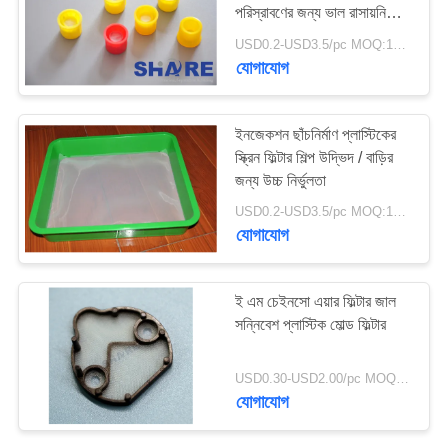
পরিস্রাবণের জন্য ভাল রাসায়নিক
উদ্ধৃতি
বৈশিষ্ট্যগুলি
USD0.2-USD3.5/pc MOQ:100PCS
অনুরোধ
যোগাযোগ
সাইট
ইনজেকশন ছাঁচনির্মাণ প্লাস্টিকের
ম্যাপ
স্ক্রিন ফিল্টার শিল্প উদ্ভিদ / বাড়ির
জন্য উচ্চ নির্ভুলতা
PRIVACY
USD0.2-USD3.5/pc MOQ:100PCS
যোগাযোগ
POLICY
ই এম চেইনসো এয়ার ফিল্টার জাল
সন্নিবেশ প্লাস্টিক মোল্ড ফিল্টার
USD0.30-USD2.00/pc MOQ:200PCS
যোগাযোগ