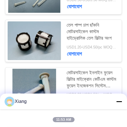
উদ্ধৃতি
যোগাযোগ
অনুরোধ
তেল পাম্প চাপ ছাঁকনি
মোটরসাইকেল কাস্টম
সাইট
হাইড্রোলিক তেল ফিল্টার অংশ
ম্যাপ
USD1.20-USD4.50/pc MOQ:200pcs
যোগাযোগ
PRIVACY
POLICY
মোটরসাইকেল ইনলাইন ফুয়েল
ফিল্টার মাইক্রোন কেটিএম কাস্টম
ফুয়েল ইনজেকশন সিস্টেম
স্ট্রেনার
USD0.30-USD1.50/pc MOQ:200PCS
যোগাযোগ
Xiang
11:53 AM
সব