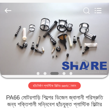
2026
Share
Group
Limited.
All
Rights
Reserved.
বাড়ি
পণ্য
ভিডিও
আমাদের
সম্বন্ধে
ছাঁচনির্মাণ প্লাস্টিক ফিল্টার sertোকান
কারখানা
PA66 মোটরগাড়ি শিল্পের ডিজেল জ্বালানী পরিস্রুতি
পরিদর্শন
জন্য শক্তিশালী সন্নিবেশ ছাঁচযুক্ত প্লাস্টিক ফিল্টার