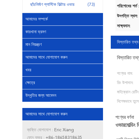
ছাঁচনির্মাণ প্লাস্টিক ফিল্টার ওভার
(73)
পরিশোধের শর্ত 
উৎপত্তি স্থল:
আমাদের সম্পর্কে
সাক্ষ্যদান:
কারখানা ভ্রমণ
বিস্তারিত তথ্য
মান নিয়ন্ত্রণ
আমাদের সাথে যোগাযোগ করুন
বিস্তারিত তথ্
খবর
পণ্যের নাম:
ক্ষেত্রে
রিং উপাদান:
মাইক্রোন রেটিং
উদ্ধৃতির জন্য আবেদন
বিশেষভাবে তুলে
আমাদের সাথে যোগাযোগ করুন
পণ্যের বর্ণনা
ওভারমোল্ডিং ডি
ব্যক্তি যোগাযোগ :
Eric Xiang
ফোন নম্বর :
+86-18658318635