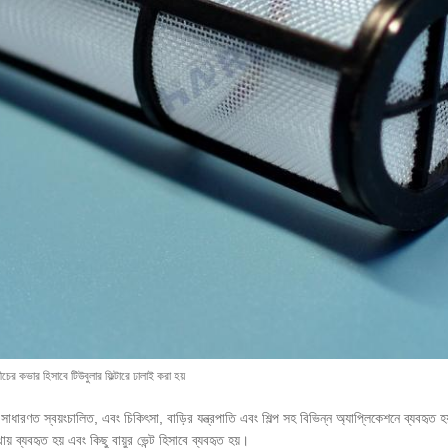
নীচের কভার হিসাবে টিউবুলার ফিল্টারে ঢালাই করা হয়
লি সাধারণত স্বয়ংচালিত, এবং চিকিৎসা, বাড়ির যন্ত্রপাতি এবং শিল্প সহ বিভিন্ন অ্যাপ্লিকেশনে ব্যব
ায় ব্যবহৃত হয় এবং কিছু বায়ুর ভেন্ট হিসাবে ব্যবহৃত হয়।