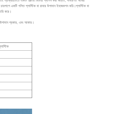
।এই প্রক্রিয়াটিতে একটি ফিল্টার মিডিয়া স্থাপন করা জড়িত, সাধারণত আমরা
ং এর চারপাশে একটি গলিত প্লাস্টিক বা রাবার উপাদান ইনজেকশন করি।প্লাস্টিক বা
 তৈরি করে।
উপাদান প্রকার, এবং আকার।
লাস্টিক