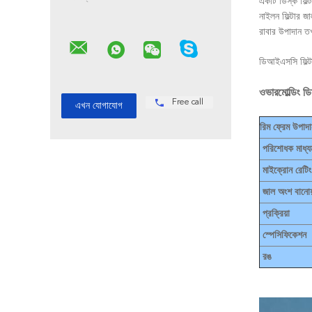
একটি ডিস্ক ফিল্
নাইলন ফিল্টার জ
রাবার উপাদান তখ
ডি
আইএসসি ফিল্টার
ওভারমোল্ডিং ডি
Free call
রিম ফ্রেম উপাদা
পরিশোধক মাধ্য
মাইক্রোন রেটিং
জাল অংশ বানোয
প্রক্রিয়া
স্পেসিফিকেশন
রঙ