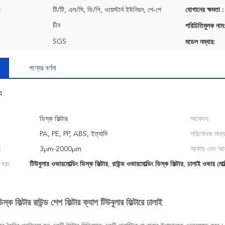
:
টি/টি, এল/সি, ডি/পি, ওয়েস্টার্ন ইউনিয়ন, পে-পে
যোগানের ক্ষমতা :
চীন
পরিচিতিমুলক নাম:
SGS
মডেল নম্বার:
পণ্যের বর্ণনা
য
ডিস্ক ফিল্টার
আবেদন:
PA, PE, PP, ABS, ইত্যাদি
পরিশোধক মাধ্য
:
3μm-2000μm
আকার এবং আক
 ধরা:
টিউবুলার ওভারমোল্ডিং ডিস্ক ফিল্টার
,
রাউন্ড ওভারমোল্ডিং ডিস্ক ফিল্টার
,
ঢালাই ওভার মোল্ড
স্ক ফিল্টার রাউন্ড শেপ ফিল্টার ক্যাপ টিউবুলার ফিল্টারে ঢালাই