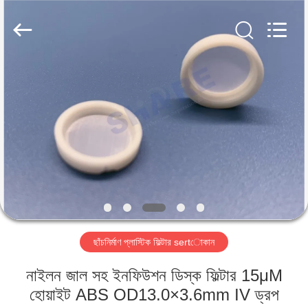
2026
Share
Group
Limited.
All
Rights
Reserved.
বাড়ি
পণ্য
ভিডিও
আমাদের
সম্বন্ধে
ছাঁচনির্মাণ প্লাস্টিক ফিল্টার sertোকান
কারখানা
নাইলন জাল সহ ইনফিউশন ডিস্ক ফিল্টার 15μM
পরিদর্শন
হোয়াইট ABS OD13.0×3.6mm IV ড্রপ