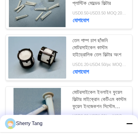
প্লাস্টিক মোল্ডেড ফিল্টার
উদ্ধৃতি
USD0.50-USD3.50 MOQ:200pcs
অনুরোধ
যোগাযোগ
সাইট
তেল পাম্প চাপ ছাঁকনি
ম্যাপ
মোটরসাইকেল কাস্টম
হাইড্রোলিক তেল ফিল্টার অংশ
PRIVACY
USD1.20-USD4.50/pc MOQ:200pcs
যোগাযোগ
POLICY
মোটরসাইকেল ইনলাইন ফুয়েল
ফিল্টার মাইক্রোন কেটিএম কাস্টম
ফুয়েল ইনজেকশন সিস্টেম
স্ট্রেনার
USD0.30-USD1.50/pc MOQ:200PCS
যোগাযোগ
Sherry Tang