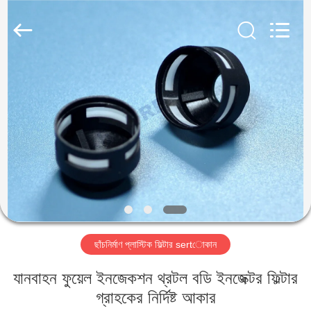
2026
Share
Group
Limited.
All
Rights
Reserved.
বাড়ি
পণ্য
ভিডিও
আমাদের
সম্বন্ধে
ছাঁচনির্মাণ প্লাস্টিক ফিল্টার sertোকান
কারখানা
যানবাহন ফুয়েল ইনজেকশন থ্রটল বডি ইনজেক্টর ফিল্টার
পরিদর্শন
গ্রাহকের নির্দিষ্ট আকার