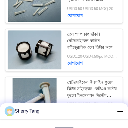
উদ্ধৃতি
USD0.50-USD3.50 MOQ:200pcs
অনুরোধ
যোগাযোগ
সাইট
তেল পাম্প চাপ ছাঁকনি
মোটরসাইকেল কাস্টম
ম্যাপ
হাইড্রোলিক তেল ফিল্টার অংশ
USD1.20-USD4.50/pc MOQ:200pcs
PRIVACY
যোগাযোগ
POLICY
মোটরসাইকেল ইনলাইন ফুয়েল
ফিল্টার মাইক্রোন কেটিএম কাস্টম
ফুয়েল ইনজেকশন সিস্টেম
স্ট্রেনার
USD0.30-USD1.50/pc MOQ:200PCS
যোগাযোগ
Sherry Tang