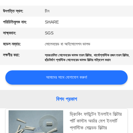
গুণমান
উৎপত্তি স্থল:
চীন
নিয়ন্ত্রণ
পরিচিতিমুলক নাম:
SHARE
সাক্ষ্যদান:
SGS
আমাদের
মডেল নম্বার:
সোলেনয়েড বা আইসোলেশন ভালভ
সাথে
লক্ষণীয় করা:
,
,
স্বয়ংচালিত সোলেনয়েড ভালভ তরল ফিল্টার
থার্মোপ্লাস্টিক রজন তরল ফিল্টার
যোগাযোগ
ছাঁচনির্মাণ প্লাস্টিক সোলেনয়েড ভালভ ফিল্টার সন্নিবেশ করান
করুন
আমাদের সাথে যোগাযোগ করুন!
খবর
বিশদ প্রকাশ
মামলা
ড্রিংকিং ফাউন্টেন ইনলাইন ফিল্টার
পার্ট কাস্টম অর্ডার মেশ ইনসার্ট
একটি
প্লাস্টিক মোল্ডেড ফিল্টার