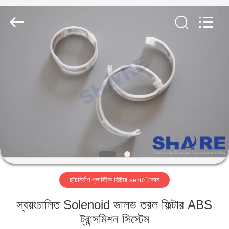
2026
Share
Group
Limited.
All
Rights
Reserved.
বাড়ি
পণ্য
ভিডিও
আমাদের
সম্বন্ধে
ছাঁচনির্মাণ প্লাস্টিক ফিল্টার sertোকান
কারখানা
স্বয়ংচালিত Solenoid ভালভ তরল ফিল্টার ABS
পরিদর্শন
ট্রান্সমিশন সিস্টেম