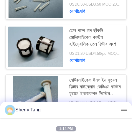
উদ্ধৃতি
USD0.50-USD3.50 MOQ:200pcs
যোগাযোগ
অনুরোধ
তেল পাম্প চাপ ছাঁকনি
সাইট
মোটরসাইকেল কাস্টম
ম্যাপ
হাইড্রোলিক তেল ফিল্টার অংশ
USD1.20-USD4.50/pc MOQ:200pcs
যোগাযোগ
PRIVACY
POLICY
মোটরসাইকেল ইনলাইন ফুয়েল
ফিল্টার মাইক্রোন কেটিএম কাস্টম
ফুয়েল ইনজেকশন সিস্টেম
স্ট্রেনার
USD0.30-USD1.50/pc MOQ:200PCS
যোগাযোগ
Sherry Tang
1:14 PM