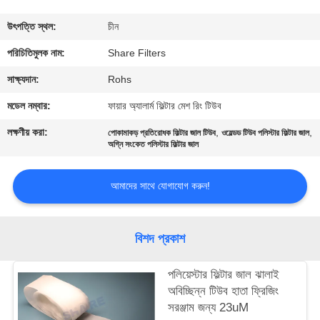
গুণমান
উৎপত্তি স্থল:
চীন
নিয়ন্ত্রণ
পরিচিতিমুলক নাম:
Share Filters
সাক্ষ্যদান:
Rohs
আমাদের
মডেল নম্বার:
ফায়ার অ্যালার্ম ফিল্টার মেশ রিং টিউব
সাথে
লক্ষণীয় করা:
,
,
পোকামাকড় প্রতিরোধক ফিল্টার জাল টিউব
ওয়েল্ডড টিউব পলিস্টার ফিল্টার জাল
যোগাযোগ
অগ্নি সংকেত পলিস্টার ফিল্টার জাল
করুন
আমাদের সাথে যোগাযোগ করুন!
খবর
বিশদ প্রকাশ
মামলা
পলিয়েস্টার ফিল্টার জাল ঝালাই
অবিচ্ছিন্ন টিউব হাতা ফ্রিজিং
একটি
সরঞ্জাম জন্য 23uM