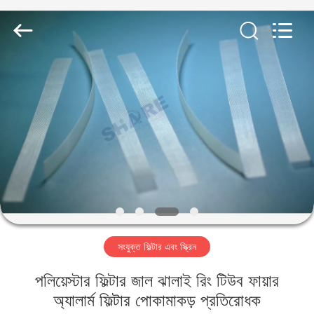
2026
Share
Group
Limited.
All
Rights
Reserved.
বাড়ি
পণ্য
ভিডিও
আমাদের
সম্বন্ধে
সংযুক্ত ফিল্টার এবং স্ক্রিন
কারখানা
পলিয়েস্টার ফিল্টার জাল ঝালাই রিং টিউব ফায়ার
পরিদর্শন
অ্যালার্ম ফিল্টার পোকামাকড় প্রতিরোধক