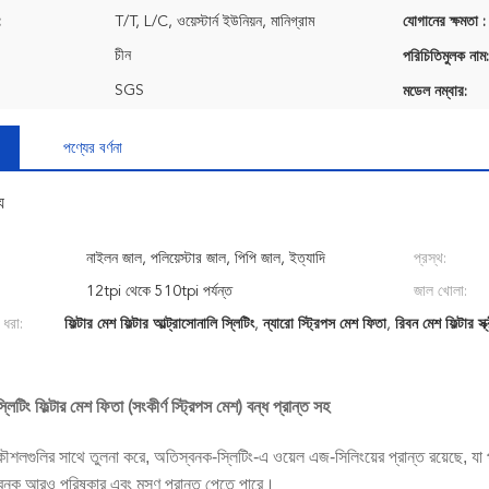
:
T/T, L/C, ওয়েস্টার্ন ইউনিয়ন, মানিগ্রাম
যোগানের ক্ষমতা :
চীন
পরিচিতিমুলক নাম:
SGS
মডেল নম্বার:
পণ্যের বর্ণনা
য
নাইলন জাল, পলিয়েস্টার জাল, পিপি জাল, ইত্যাদি
প্রস্থ:
12tpi থেকে 510tpi পর্যন্ত
জাল খোলা:
 ধরা:
ফিল্টার মেশ ফিল্টার আল্ট্রাসোনালি স্লিটিং
,
ন্যারো স্ট্রিপস মেশ ফিতা
,
রিবন মেশ ফিল্টার স্ক
্লিটিং ফিল্টার মেশ ফিতা (সংকীর্ণ স্ট্রিপস মেশ) বন্ধ প্রান্ত সহ
কৌশলগুলির সাথে তুলনা করে, অতিস্বনক-স্লিটিং-এ ওয়েল এজ-সিলিংয়ের প্রান্ত রয়েছে, যা প
্বনক আরও পরিষ্কার এবং মসৃণ প্রান্ত পেতে পারে।