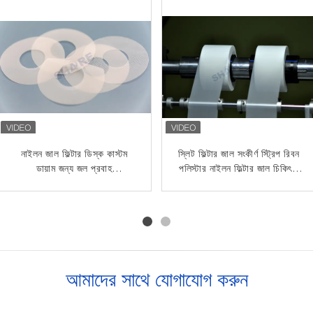
ইনজেকশন মোল্ডিংয়ের জন্য বটম ১০০
নাইলন জাল ফিল্টার ডিস্ক কাস্টম
কাস্টমাইজড নাইলন জাল ঝালাই টিউব
স্লিট ফিল্টার জাল সংকীর্ণ স্ট্রিপ রিবন
মাইক্রন সহ কাস্টমাইজড ওয়েল্ডেড
ডায়াম জন্য জল প্রবাহ
ফিল্টার 20 30 40 50 60 70 80
পলিস্টার নাইলন ফিল্টার জাল চিকিৎসা
পিপি পিএ পিইটি মেশ টিউব ফিল্টার
Straightener মধ্যে পরীক্ষা
90 100 ইনজেকশন ছাঁচনির্মাণের
অ্যাপ্লিকেশন জন্য
ডিভাইস
জন্য মাইক্রন
আমাদের সাথে যোগাযোগ করুন