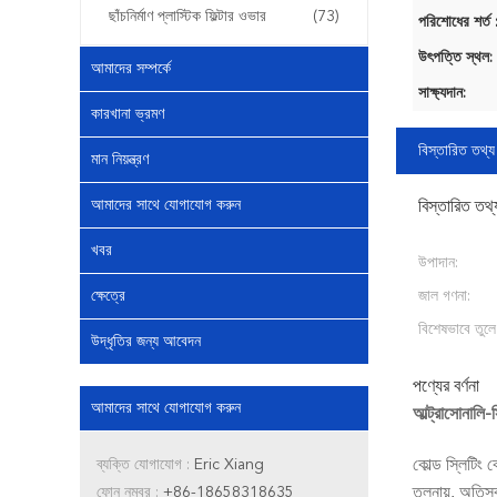
ছাঁচনির্মাণ প্লাস্টিক ফিল্টার ওভার
(73)
পরিশোধের শর্ত 
উৎপত্তি স্থল:
আমাদের সম্পর্কে
সাক্ষ্যদান:
কারখানা ভ্রমণ
বিস্তারিত তথ্য
মান নিয়ন্ত্রণ
আমাদের সাথে যোগাযোগ করুন
বিস্তারিত তথ্
খবর
উপাদান:
ক্ষেত্রে
জাল গণনা:
বিশেষভাবে তুলে
উদ্ধৃতির জন্য আবেদন
পণ্যের বর্ণনা
আমাদের সাথে যোগাযোগ করুন
আল্ট্রাসোনালি-স
কোল্ড স্লিটিং 
ব্যক্তি যোগাযোগ :
Eric Xiang
তুলনায়, অতিস
ফোন নম্বর :
+86-18658318635