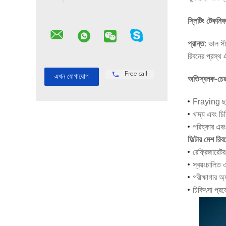
স্লিটিং টেকনিক
: ভাল স
প্রান্ত
রিবনের প্রস্থ 
Free call
অতিস্বনক-চেরা
Fraying ছাড
খাদ্য এবং চি
পরিষ্কার এবং
ফিল্টার মেশ রিব
রেফ্রিজারেটর,
স্বয়ংচালিত 
পরীক্ষাগার অ্
চিকিৎসা প্রয