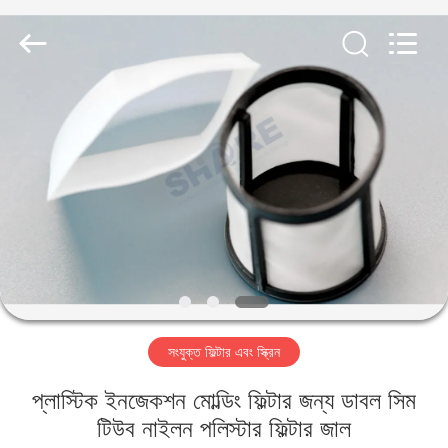
2026
Share
Group
Limited.
All
Rights
Reserved.
বাড়ি
পণ্য
ভিডিও
আমাদের
সম্বন্ধে
সংযুক্ত ফিল্টার এবং স্ক্রিন
কারখানা
প্লাস্টিক ইনজেকশন মোল্ডিং ফিল্টার জন্য ডাবল সিম
পরিদর্শন
টিউব নাইলন পলিস্টার ফিল্টার জাল