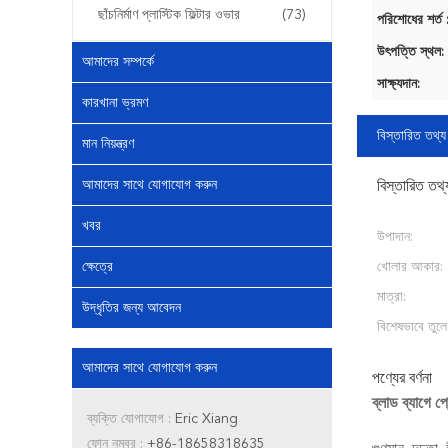
ছাঁচনির্মাণ প্লাস্টিক ফিল্টার ওভার
(73)
পরিশোধের শর্ত 
উৎপত্তি স্থল:
আমাদের সম্পর্কে
সাক্ষ্যদান:
কারখানা ভ্রমণ
বিস্তারিত তথ্য
মান নিয়ন্ত্রণ
আমাদের সাথে যোগাযোগ করুন
বিস্তারিত তথ্
খবর
উপাদান:
ক্ষেত্রে
খোলার আকার:
মাত্রা:
উদ্ধৃতির জন্য আবেদন
বিশেষভাবে তুলে
আমাদের সাথে যোগাযোগ করুন
পণ্যের বর্ণনা
ব্লাড ব্যাগে প
ব্যক্তি যোগাযোগ :
Eric Xiang
ফোন নম্বর :
+86-18658318635