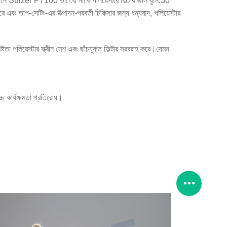
র সাবধানে Sulzer P7100 তাঁতের সাথে পলিয়েস্টার ফিল্টার জাল বুনে;30
ে এবং তাপ-সেটিং-এর উত্পাদন-পরবর্তী চিকিত্সার জন্য ধন্যবাদ, পলিয়েস্টার
ষ্টতা পলিয়েস্টার স্ক্রীন মেশ এবং ছাঁচযুক্ত ফিল্টার সরবরাহ করে।যেমন
্চ কার্যক্ষমতা প্রতিরোধ।