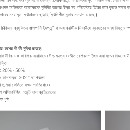
, উচ্চ টান এবং কম প্রসারণের বৈশিষ্ট্য মনোফিলামেন্ট পলিয়েস্টার সুতা নির্বাচন করা, শেয়া
্পাদন অভিজ্ঞতা আমাদেরকে সুনির্দিষ্ট জালের ছিদ্র সহ পলিয়েস্টার ফিল্টার জাল বুনতে সক্ষম কর
যবহারের সময় সুতা স্থানান্তর ছাড়াই স্থিতিশীল সুতার সংযোগ রয়েছে।
চিকিৎসা প্রযুক্তির পাশাপাশি ইমপ্লান্ট বা ডায়াগনস্টিক ডিভাইসে ব্যবহারের জন্য বিস্তৃত স্প
্টার মেশের কী কী সুবিধা রয়েছে:
লফিউরিক এবং কার্বলিক অ্যাসিডের উচ্চ ঘনত্ব ব্যতীত বেশিরভাগ জৈব অ্যাসিডের বিরুদ্ধে উচ
শক্তি
ারণ: 20% - 50%
ং তাপমাত্রা: 302 ° ফা পর্যন্ত
া তুলিয়া ফেলিতে সক্ষম প্রতিরোধের
ংশ অক্সিডাইজিং এজেন্ট ভাল প্রতিরোধের
 পৃষ্ঠ