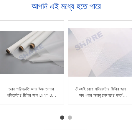
আপনি এই মধ্যে হতে পারে
তরল পরিস্রুতি জন্য উচ্চ তানতা
শিল্প জল পরিশোধন জন্য
45 মাইক্রন পলিয়েস্টার মনোফিলামেন্ট
টেকসই বোনা পলিয়েস্টার ফিল্টার জাল
পলিয়েস্টার ফিল্টার জাল DPP10T-
হাইড্রোফোবিক সারফেস তাপ
ফিল্টার জাল 28% খোলা এলাকা
মাছ ধরার অ্যাকুয়াকালচার ফার্মে
প্রতিরোধের পলিয়েস্টার ফিল্টার জাল
250 সমতল বুনন
ব্যবহৃত হয়