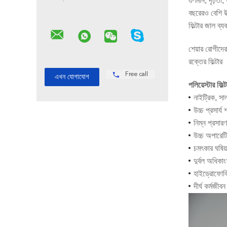
গুণমান, দৃঢ়তা
বছরেরও বেশি উত
ফিল্টার জাল ব্
শেয়ার রোগীদের 
রক্তের ফিল্টার
Free call
পলিয়েস্টার ফিল
নাইট্রিক, সা
উচ্চ প্রসার্য 
নিম্ন প্রস
উচ্চ অপারেটি
চমৎকার ঘষিয়
দুর্বল অধিকা
হাইড্রোফোবিক
দীর্ঘ কর্মজীবন