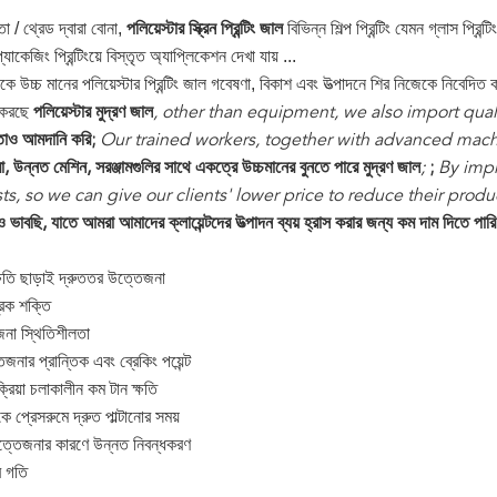
তা / থ্রেড দ্বারা বোনা,
বিভিন্ন শিল্প প্রিন্টিং যেমন গ্লাস প্রিন্টিং,
পলিয়েস্টার স্ক্রিন প্রিন্টিং জাল
্যাকেজিং প্রিন্টিংয়ে বিস্তৃত অ্যাপ্লিকেশন দেখা যায় ...
উচ্চ মানের পলিয়েস্টার প্রিন্টিং জাল গবেষণা, বিকাশ এবং উত্পাদনে শির নিজেকে নিবেদিত 
 করছে
পলিয়েস্টার মুদ্রণ জাল
, other than equipment, we also import qual
ুতাও আমদানি করি;
Our trained workers, together with advanced mach
মীরা, উন্নত মেশিন, সরঞ্জামগুলির সাথে একত্রে উচ্চমানের বুনতে পারে
মুদ্রণ জাল
;
;
By impr
s, so we can give our clients' lower price to reduce their produ
েও ভাবছি, যাতে আমরা আমাদের ক্লায়েন্টদের উত্পাদন ব্যয় হ্রাস করার জন্য কম দাম দিতে পার
্ষতি ছাড়াই দ্রুততর উত্তেজনা
রিক শক্তি
জনা স্থিতিশীলতা
জনার প্রান্তিক এবং ব্রেকিং পয়েন্ট
্রিয়া চলাকালীন কম টান ক্ষতি
েকে প্রেসরুমে দ্রুত পাল্টানোর সময়
ত্তেজনার কারণে উন্নত নিবন্ধকরণ
র গতি