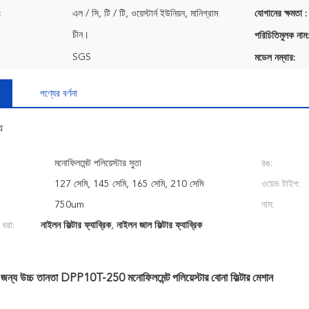
:
এল / সি, টি / টি, ওয়েস্টার্ন ইউনিয়ন, মানিগ্রাম
যোগানের ক্ষমতা :
চীন।
পরিচিতিমুলক নাম:
SGS
মডেল নম্বার:
পণ্যের বর্ণনা
য
মনোফিলমেন্ট পলিয়েস্টার সুতা
রঙ:
127 সেমি, 145 সেমি, 165 সেমি, 210 সেমি
ওয়েভ টাইপ:
750um
নাম:
 ধরা:
নাইলন ফিল্টার ফ্যাব্রিক
,
নাইলন জাল ফিল্টার ফ্যাব্রিক
 জন্য উচ্চ তানতা DPP10T-250 মনোফিলমেন্ট পলিয়েস্টার বোনা ফিল্টার মেশান