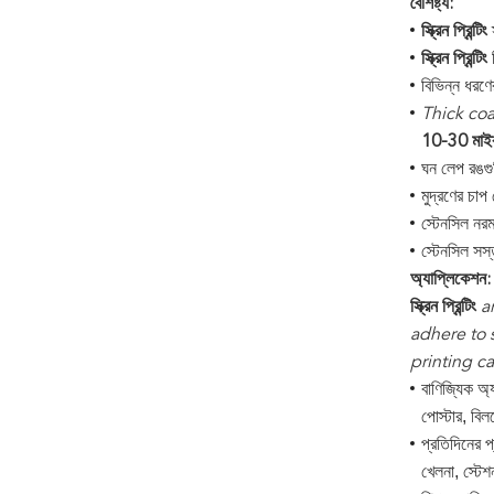
বৈশিষ্ট্য:
স
স্ক্রিন প্রিন্টিং
ব
স্ক্রিন প্রিন্টিং
বিভিন্ন ধরণে
Thick coa
10-30 মাইক্
ঘন লেপ রঙগ
মুদ্রণের চাপ 
স্টেনসিল নর
স্টেনসিল সস্ত
অ্যাপ্লিকেশন:
স্ক্রিন প্রিন্টিং
a
adhere to 
printing c
বাণিজ্যিক অ্
পোস্টার, বিলব
প্রতিদিনের প
খেলনা, স্টেশন