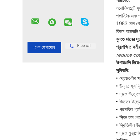
পরিচিতি:
মনোফিলমেন্ট সু
প্লাস্টিক এবং প
1983 সাল থেকে 
রিডস আমদানি
বুনতে মানের স
Free call
প্রশিক্ষিত কর্
reduce cost
উপায়গুলি নিয়
সুবিধাদি:
থ্রেডগুলির ক
উন্নত ফ্যাব্
দ্রুত উত্তে
উচ্চতর উত্তে
প্রসারিত প্রক
স্ক্রিন রুম থ
স্থিতিশীল উ
দ্রুত মুদ্রণে