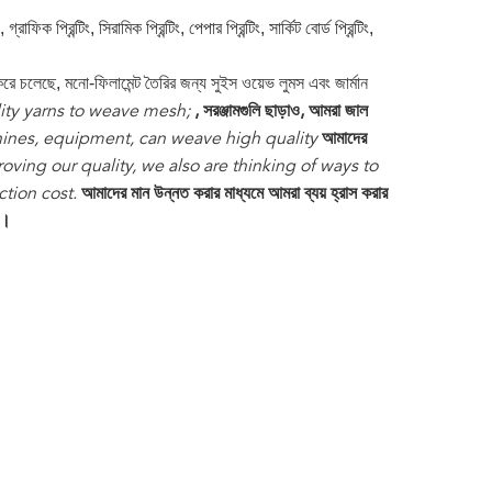
 গ্রাফিক প্রিন্টিং, সিরামিক প্রিন্টিং, পেপার প্রিন্টিং, সার্কিট বোর্ড প্রিন্টিং,
করে চলেছে, মনো-ফিলামেন্ট তৈরির জন্য সুইস ওয়েভ লুমস এবং জার্মান
ity yarns to weave mesh;
, সরঞ্জামগুলি ছাড়াও, আমরা জাল
ines, equipment, can weave high quality
আমাদের
oving our quality, we also are thinking of ways to
ction cost.
আমাদের মান উন্নত করার মাধ্যমে আমরা ব্যয় হ্রাস করার
ি।