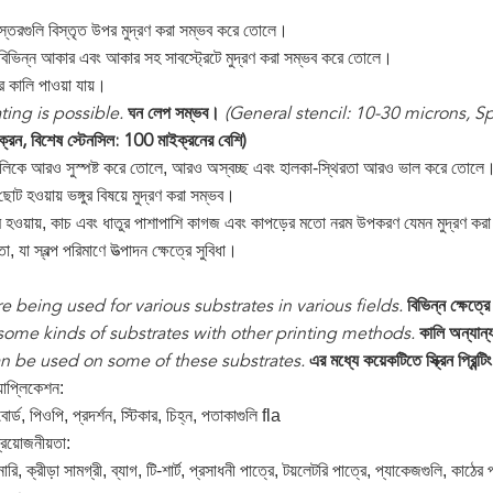
্তরগুলি বিস্তৃত উপর মুদ্রণ করা সম্ভব করে তোলে।
িভিন্ন আকার এবং আকার সহ সাবস্ট্রেটে মুদ্রণ করা সম্ভব করে তোলে।
র কালি পাওয়া যায়।
ting is possible.
ঘন লেপ সম্ভব।
(General stencil: 10-30 microns, S
রন, বিশেষ স্টেনসিল: 100 মাইক্রনের বেশি)
ুলিকে আরও সুস্পষ্ট করে তোলে, আরও অস্বচ্ছ এবং হালকা-স্থিরতা আরও ভাল করে তোলে
ছোট হওয়ায় ভঙ্গুর বিষয়ে মুদ্রণ করা সম্ভব।
ম হওয়ায়, কাচ এবং ধাতুর পাশাপাশি কাগজ এবং কাপড়ের মতো নরম উপকরণ যেমন মুদ্রণ কর
া, যা স্বল্প পরিমাণে উত্পাদন ক্ষেত্রে সুবিধা।
re being used for various substrates in various fields.
বিভিন্ন ক্ষেত্র
some kinds of substrates with other printing methods.
কালি অন্যান্
an be used on some of these substrates.
এর মধ্যে কয়েকটিতে স্ক্রিন প্রিন্
যাপ্লিকেশন:
োর্ড, পিওপি, প্রদর্শন, স্টিকার, চিহ্ন, পতাকাগুলি fla
্রয়োজনীয়তা:
ারি, ক্রীড়া সামগ্রী, ব্যাগ, টি-শার্ট, প্রসাধনী পাত্রে, টয়লেটরি পাত্রে, প্যাকেজগুলি, কাঠে