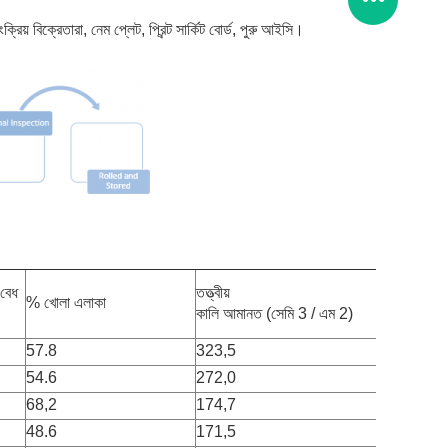
িয় বিক্রেতারা, নেম প্লেট, প্রিন্ট সার্কিট বোর্ড, পুরু আইসি।
 বেধ
তত্ত্বীয়
% খোলা এলাকা
ওজন জাল (জ
কালি আমানত (সেমি 3 / এম 2)
57.8
323,5
169
54.6
272,0
158
68,2
174,7
55
48.6
171,5
141