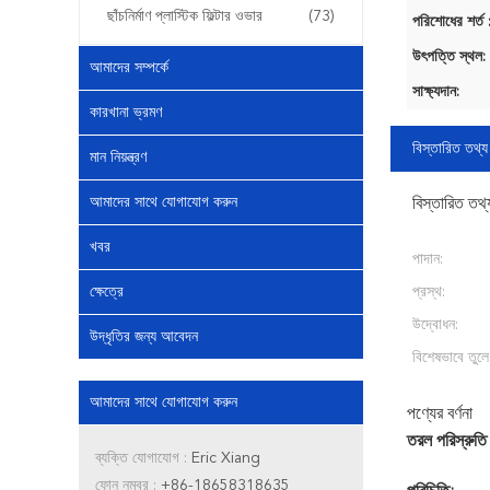
ছাঁচনির্মাণ প্লাস্টিক ফিল্টার ওভার
(73)
পরিশোধের শর্ত 
উৎপত্তি স্থল:
আমাদের সম্পর্কে
সাক্ষ্যদান:
কারখানা ভ্রমণ
বিস্তারিত তথ্য
মান নিয়ন্ত্রণ
আমাদের সাথে যোগাযোগ করুন
বিস্তারিত তথ্
খবর
পাদান:
ক্ষেত্রে
প্রস্থ:
উদ্বোধন:
উদ্ধৃতির জন্য আবেদন
বিশেষভাবে তুলে
আমাদের সাথে যোগাযোগ করুন
পণ্যের বর্ণনা
তরল পরিস্রুতি
ব্যক্তি যোগাযোগ :
Eric Xiang
ফোন নম্বর :
+86-18658318635