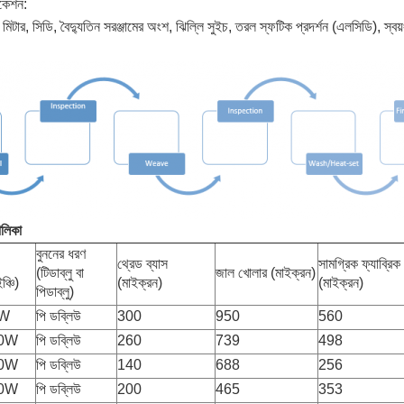
িকেশন:
টার, সিডি, বৈদ্যুতিন সরঞ্জামের অংশ, ঝিল্লি সুইচ, তরল স্ফটিক প্রদর্শন (এলসিডি), স্বয়ংক্র
ালিকা
বুননের ধরণ
থ্রেড ব্যাস
সামগ্রিক ফ্যাব্রিক
(টিডাব্লু বা
জাল খোলার (মাইক্রন)
ঞ্চি)
(মাইক্রন)
(মাইক্রন)
পিডাব্লু)
0W
পি ডব্লিউ
300
950
560
60W
পি ডব্লিউ
260
739
498
40W
পি ডব্লিউ
140
688
256
00W
পি ডব্লিউ
200
465
353