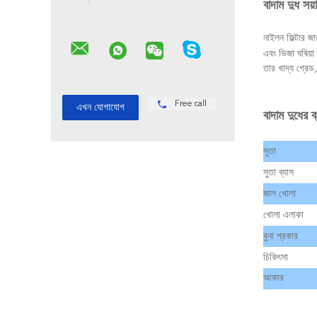
বাদাম দুধ সয
নাইলন ফিল্টার জা
এবং ভিজা ঘষিয়া 
তার খাদ্য গ্রেড,
Free call
বাদাম দুধের ব
সুতা
সুতা ব্যাস
জাল খোলা
খোলা এলাকা
বুনা প্রকার
চিকিৎসা
আকার