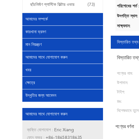
ছাঁচনির্মাণ প্লাস্টিক ফিল্টার ওভার
(73)
পরিশোধের শর্ত 
উৎপত্তি স্থল:
আমাদের সম্পর্কে
সাক্ষ্যদান:
কারখানা ভ্রমণ
বিস্তারিত তথ্য
মান নিয়ন্ত্রণ
আমাদের সাথে যোগাযোগ করুন
বিস্তারিত তথ্
খবর
পণ্যের নাম:
ক্ষেত্রে
উপাদান:
টাইপ:
উদ্ধৃতির জন্য আবেদন
রঙ:
বিশেষভাবে তুলে
আমাদের সাথে যোগাযোগ করুন
পণ্যের বর্ণনা
ব্যক্তি যোগাযোগ :
Eric Xiang
ফোন নম্বর :
+86-18658318635