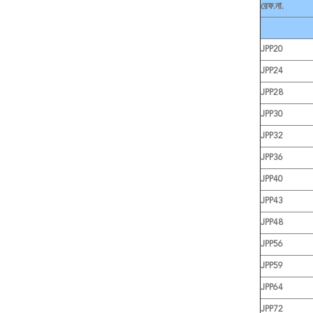
রেফ.না.
JPP20
JPP24
JPP28
JPP30
JPP32
JPP36
JPP40
JPP43
JPP48
JPP56
JPP59
JPP64
JPP72