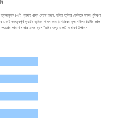
োন
 তুলনামূলক।এটি প্রায়ই খাদ্য গ্রেড তরল, ঘষিয়া তুলিয়া ফেলিতে সক্ষম ধূলিকণা
র একটি গুরুত্বপূর্ণ ফ্যাক্টর ভূমিকা পালন করে।
শেয়ারের সূক্ষ্ম নাইলন ফিল্টার জাল
়ার ক্ষমতার কারণে বাদাম দুধের ব্যাগ তৈরির জন্য একটি সাধারণ উপাদান।