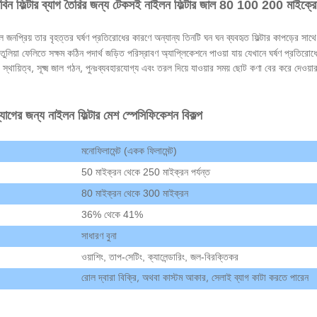
়াবিন ফিল্টার ব্যাগ তৈরির জন্য টেকসই নাইলন ফিল্টার জাল 80 100 200 মাইক্র
ল জনপ্রিয় তার বৃহত্তর ঘর্ষণ প্রতিরোধের কারণে অন্যান্য তিনটি ঘন ঘন ব্যবহৃত ফিল্টার কাপড়ের সাথে
তুলিয়া ফেলিতে সক্ষম কঠিন পদার্থ জড়িত পরিস্রাবণ অ্যাপ্লিকেশনে পাওয়া যায় যেখানে ঘর্ষণ প্রতিরোধে
 স্থায়িত্ব, সূক্ষ্ম জাল গঠন, পুনঃব্যবহারযোগ্য এবং তরল দিয়ে যাওয়ার সময় ছোট কণা বের করে দেওয
্যাগের জন্য নাইলন ফিল্টার মেশ স্পেসিফিকেশন বিকল্প
মনোফিলামেন্ট (একক ফিলামেন্ট)
50 মাইক্রন থেকে 250 মাইক্রন পর্যন্ত
80 মাইক্রন থেকে 300 মাইক্রন
36% থেকে 41%
সাধারণ বুনা
ওয়াশিং, তাপ-সেটিং, ক্যালেন্ডারিং, জল-বিরক্তিকর
রোল দ্বারা বিক্রি, অথবা কাস্টম আকার, সেলাই ব্যাগ কাটা করতে পারেন