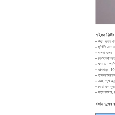
নাইলন ফিল্টার 
উচ্চ প্রসার্য শ
সুনির্দিষ্ট এব
হালকা ওজন
স্থিতিস্থাপকত
ক্ষার ভাল প্র
তাপমাত্রা 100
হাইড্রোফিলিক
নরম, মসৃণ অনু
ধোয়া এবং পুনর
সহজ কাটিয়া, র
বাদাম দুধের 