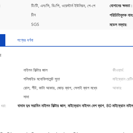
:
টি/টি, এল/সি, ডি/পি, ওয়েস্টার্ন ইউনিয়ন, পে-পে
যোগানের ক্ষমতা :
চীন
পরিচিতিমুলক নাম:
SGS
মডেল নম্বার:
পণ্যের বর্ণনা
য
নাইলন ফিল্টার জাল
কীওয়ার্ড:
পলিমাইড মনোফিলামেন্ট সুতা
মাইক্রোন রেটিং
রোল, শীট, কাটা আকার, জোড় ব্যাগ, সেলাই ব্যাগ মধ্যে
আকার:
সাদা
 ধরা:
বাদাম দুধ সয়াবিন নাইলন ফিল্টার জাল
,
মাইক্রোন নাইলন মেশ ব্যাগ
,
80 মাইক্রোন নাইলন