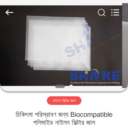
2026
Share
Group
Limited.
All
Rights
Reserved.
বাড়ি
পণ্য
ভিডিও
আমাদের
সম্বন্ধে
নাইলন ফিল্টার জাল
কারখানা
চিকিৎসা পরিস্রাবণ জন্য Biocompatible
পরিদর্শন
পলিমাইড নাইলন ফিল্টার জাল