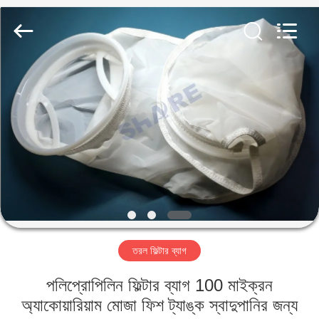
2026
Share
Group
Limited.
All
Rights
Reserved.
বাড়ি
পণ্য
ভিডিও
আমাদের
সম্বন্ধে
তরল ফিল্টার ব্যাগ
কারখানা
পলিপ্রোপিলিন ফিল্টার ব্যাগ 100 মাইক্রন
পরিদর্শন
অ্যাকোয়ারিয়াম মোজা ফিশ ট্যাঙ্ক স্বাদুপানির জন্য