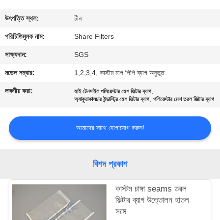
গুণমান
উৎপত্তি স্থল:
চীন
নিয়ন্ত্রণ
পরিচিতিমুলক নাম:
Share Filters
সাক্ষ্যদান:
SGS
আমাদের
মডেল নম্বার:
1,2,3,4, কাস্টম মাপ পিপি ব্যাগ অনুভূত
সাথে
লক্ষণীয় করা:
,
হাই টেনসাইল পলিয়েস্টার মেশ ফিল্টার ব্যাগ
,
যোগাযোগ
অ্যাকুয়াকালচার ইন্ডাস্ট্রি মেশ ফিল্টার ব্যাগ
পলিয়েস্টার মেশ তরল ফিল্টার ব্যাগ
করুন
আমাদের সাথে যোগাযোগ করুন!
খবর
বিশদ প্রকাশ
মামলা
কাস্টম চাঙ্গা seams তরল
ফিল্টার ব্যাগ উত্তোলন হাতল
একটি
সঙ্গে