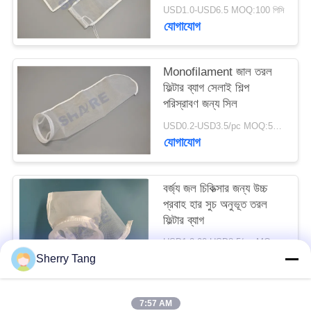
উদ্ধৃতি
USD1.0-USD6.5 MOQ:100 পিসি
যোগাযোগ
অনুরোধ
Monofilament জাল তরল
সাইট
ফিল্টার ব্যাগ সেলাই শিল্প
ম্যাপ
পরিস্রাবণ জন্য সিল
USD0.2-USD3.5/pc MOQ:500PCS
যোগাযোগ
PRIVACY
POLICY
বর্জ্য জল চিকিত্সার জন্য উচ্চ
প্রবাহ হার সুচ অনুভূত তরল
ফিল্টার ব্যাগ
USD1.2.00-USD8.5/pc MOQ:100PCS
যোগাযোগ
Sherry Tang
7:57 AM