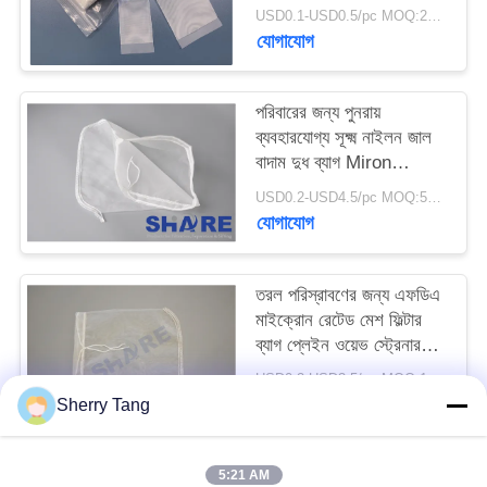
উদ্ধৃতি
USD0.1-USD0.5/pc MOQ:200PCS
যোগাযোগ
অনুরোধ
পরিবারের জন্য পুনরায়
সাইট
ব্যবহারযোগ্য সূক্ষ্ম নাইলন জাল
ম্যাপ
বাদাম দুধ ব্যাগ Miron
200um
USD0.2-USD4.5/pc MOQ:50PCS
যোগাযোগ
PRIVACY
POLICY
তরল পরিস্রাবণের জন্য এফডিএ
মাইক্রোন রেটেড মেশ ফিল্টার
ব্যাগ প্লেইন ওয়েভ স্ট্রেনার
ব্যাগ
USD0.2-USD3.5/pc MOQ:100 পিসি
যোগাযোগ
Sherry Tang
5:21 AM