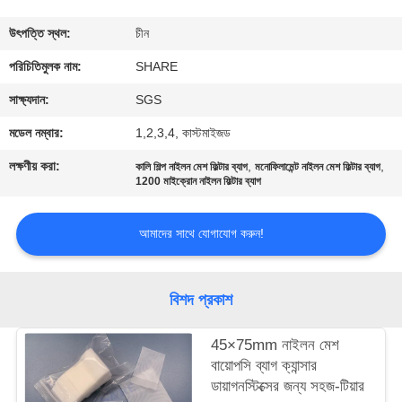
গুণমান
উৎপত্তি স্থল:
চীন
নিয়ন্ত্রণ
পরিচিতিমুলক নাম:
SHARE
সাক্ষ্যদান:
SGS
আমাদের
মডেল নম্বার:
1,2,3,4, কাস্টমাইজড
সাথে
লক্ষণীয় করা:
,
,
কালি শিল্প নাইলন মেশ ফিল্টার ব্যাগ
মনোফিলামেন্ট নাইলন মেশ ফিল্টার ব্যাগ
যোগাযোগ
1200 মাইক্রোন নাইলন ফিল্টার ব্যাগ
করুন
আমাদের সাথে যোগাযোগ করুন!
খবর
বিশদ প্রকাশ
মামলা
45×75mm নাইলন মেশ
বায়োপসি ব্যাগ ক্যান্সার
একটি
ডায়াগনস্টিক্সের জন্য সহজ-টিয়ার