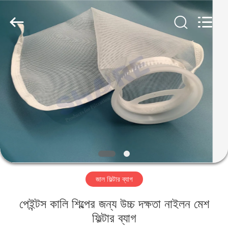
2026
Share
Group
Limited.
All
Rights
Reserved.
বাড়ি
পণ্য
ভিডিও
আমাদের
সম্বন্ধে
জাল ফিল্টার ব্যাগ
কারখানা
পেইন্টস কালি শিল্পের জন্য উচ্চ দক্ষতা নাইলন মেশ
পরিদর্শন
ফিল্টার ব্যাগ