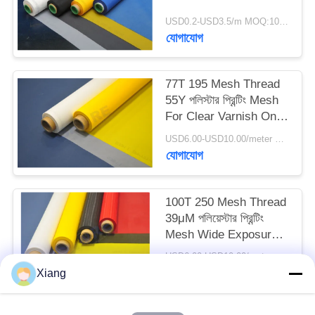
উদ্ধৃতি
USD0.2-USD3.5/m MOQ:100 মিটার
অনুরোধ
যোগাযোগ
সাইট
77T 195 Mesh Thread
55Y পলিস্টার প্রিন্টিং Mesh
ম্যাপ
For Clear Varnish On
Labels
USD6.00-USD10.00/meter MOQ:100 মিটার
PRIVACY
যোগাযোগ
POLICY
100T 250 Mesh Thread
39μM পলিয়েস্টার প্রিন্টিং
Mesh Wide Exposure
Tolerance
USD6.00-USD10.00/meter MOQ:৫০ মিটার
যোগাযোগ
Xiang