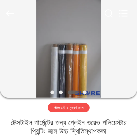
2026
Share
Group
Limited.
All
Rights
Reserved.
বাড়ি
পণ্য
ভিডিও
আমাদের
সম্বন্ধে
পলিয়েস্টার মুদ্রণ জাল
কারখানা
টেক্সটাইল গার্মেন্টের জন্য প্লেইন ওয়েভ পলিয়েস্টার
পরিদর্শন
প্রিন্টিং জাল উচ্চ স্থিতিস্থাপকতা