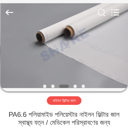
2026
Share
Group
Limited.
All
Rights
Reserved.
বাড়ি
পণ্য
ভিডিও
আমাদের
সম্বন্ধে
নাইলন ফিল্টার জাল
কারখানা
PA6.6 পলিয়ামাইড পলিয়েস্টার নাইলন ফিল্টার জাল
পরিদর্শন
স্বাস্থ্য যত্ন / মেডিকেল পরিস্রাবণের জন্য