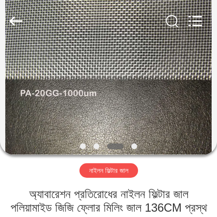
2026
Share
Group
Limited.
All
Rights
Reserved.
বাড়ি
পণ্য
ভিডিও
আমাদের
সম্বন্ধে
নাইলন ফিল্টার জাল
কারখানা
অ্যাবারেশন প্রতিরোধের নাইলন ফিল্টার জাল
পরিদর্শন
পলিয়ামাইড জিজি ফ্লোর মিলিং জাল 136CM প্রস্থ