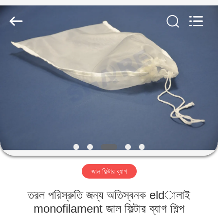
2026
Share
Group
Limited.
All
Rights
Reserved.
বাড়ি
পণ্য
ভিডিও
আমাদের
সম্বন্ধে
জাল ফিল্টার ব্যাগ
কারখানা
তরল পরিস্রুতি জন্য অতিস্বনক eldালাই
পরিদর্শন
monofilament জাল ফিল্টার ব্যাগ শিল্প