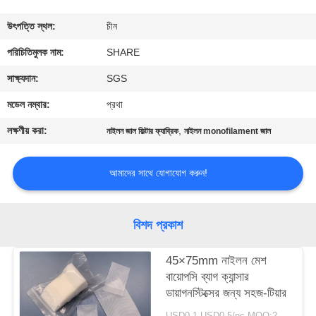
গুণমান
উৎপত্তি স্থল:
চীন
নিয়ন্ত্রণ
পরিচিতিমুলক নাম:
SHARE
সাক্ষ্যদান:
SGS
আমাদের
মডেল নম্বার:
প্রথা
সাথে
লক্ষণীয় করা:
,
নাইলন জাল ফিল্টার ফ্যাব্রিক
নাইলন monofilament জাল
যোগাযোগ
করুন
আমাদের সাথে যোগাযোগ করুন!
খবর
বিশদ প্রকাশ
মামলা
45×75mm নাইলন মেশ
বায়োপসি ব্যাগ ক্যান্সার
ডায়াগনস্টিক্সের জন্য সহজ-টিয়ার
একটি
USD0.1-USD0.5/pc MOQ:200PCS