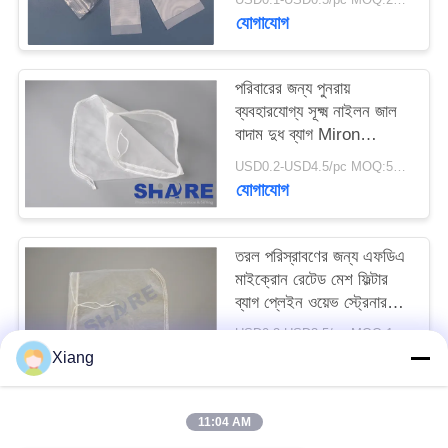
উদ্ধৃতি
যোগাযোগ
অনুরোধ
পরিবারের জন্য পুনরায়
ব্যবহারযোগ্য সূক্ষ্ম নাইলন জাল
সাইট
বাদাম দুধ ব্যাগ Miron
ম্যাপ
200um
USD0.2-USD4.5/pc MOQ:50PCS
যোগাযোগ
PRIVACY
POLICY
তরল পরিস্রাবণের জন্য এফডিএ
মাইক্রোন রেটেড মেশ ফিল্টার
ব্যাগ প্লেইন ওয়েভ স্ট্রেনার
ব্যাগ
USD0.2-USD3.5/pc MOQ:100 পিসি
যোগাযোগ
Xiang
11:04 AM
সব