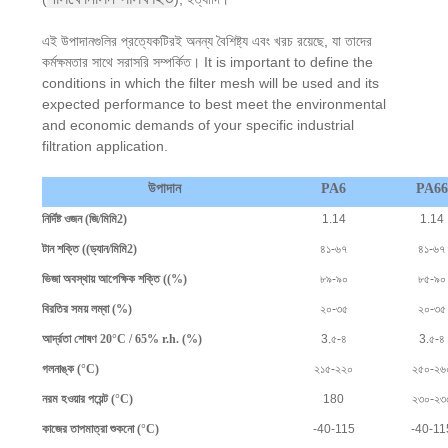
উদ্ধৃতি
এই উপাদানগুলির প্রত্যেকটিরই অনন্য বৈশিষ্ট্য এবং খরচ রয়েছে, যা তাদের
অনুরোধ
কর্মক্ষমতার সাথে সরাসরি সম্পর্কিত। It is important to define the
conditions in which the filter mesh will be used and its
expected performance to best meet the environmental
সাইট
and economic demands of your specific industrial
ম্যাপ
filtration application.
উপাদান
PA6
PA66
PRIVACY
নির্দিষ্ট ওজন (জি/মিমি2)
1.14
1.14
POLICY
টান শক্তি ((ড্যান/মিমি2)
৪১-৬৭
৪১-৬৭
ভিজা অবস্থায় আপেক্ষিক শক্তি ((%)
৮৯-৯০
৮৫-৯০
বিরতির সময় লম্বা (%)
২০-৩৫
২০-৩৫
আর্দ্রতা শোষণ 20°C / 65% r.h. (%)
3.৫-৪
3.৫-৪
গলনাঙ্ক (°C)
২১৫-২২০
২৫০-২৬
নরম হওয়ার পয়েন্ট (°C)
180
২৩০-২৩
কাজের তাপমাত্রা শুকনো (°C)
-40-115
-40-11