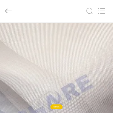
2026
Share
Group
Limited.
All
Rights
Reserved.
বাড়ি
পণ্য
ভিডিও
আমাদের
সম্বন্ধে
কারখানা
পরিদর্শন
NEWS