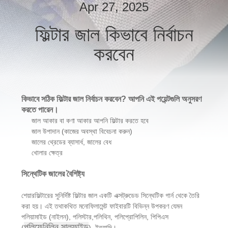
Apr 27, 2025
গুণমান
ফিল্টার জাল কিভাবে নির্বাচন
নিয়ন্ত্রণ
করবেন
আমাদের
সাথে
কিভাবে সঠিক ফিল্টার জাল নির্বাচন করবেন? আপনি এই পয়েন্টগুলি অনুসরণ
যোগাযোগ
করতে পারেন।
করুন
জাল আকার বা কণা আকার আপনি ফিল্টার করতে হবে
জাল উপাদান (কাজের অবস্থা বিবেচনা করুন)
জালের থ্রেডের ব্যাসার্ধ, জালের বেধ
খোলার ক্ষেত্র
খবর
সিন্থেটিক জালের বৈশিষ্ট্য
মামলা
শেয়ারফিল্টারের সুনির্দিষ্ট ফিল্টার জাল একটি এক্সট্রুডেড সিন্থেটিক গার্ন থেকে তৈরি
করা হয়। এই তথাকথিত মনোফিলামেন্ট ফাইবারটি বিভিন্ন উপকরণ যেমন
পলিয়ামাইড (নাইলন), পলিস্টার,পলিথিন, পলিপ্রোপিলিন, পিপিএস
একটি
পলিফেনিলিন সালফাইড
(
), ইত্যাদি।